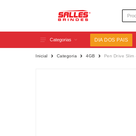
Categorias
DIA DOS PAIS
Acessórios p/ Celular
Caneca
Inicial
Categoria
4GB
Pen Drive Sli
Acessórios para Carros
Canetas
Bar e Bebidas
Carrega
Blocos e Cadernetas
Casa
Bolsas Térmicas
Chapéu
Bonés
Chaveir
Brinquedos
Conjunt
Caixas de Som
Cooler