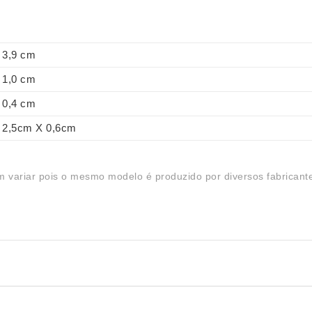
3,9 cm
1,0 cm
0,4 cm
2,5cm X 0,6cm
 variar pois o mesmo modelo é produzido por diversos fabricant