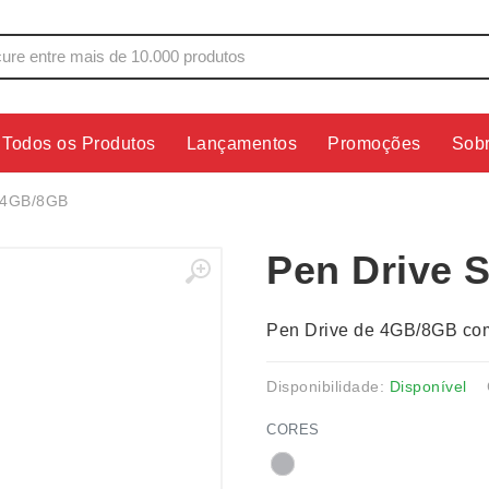
Todos os Produtos
Lançamentos
Promoções
Sob
s
Copos
Estojos
m 4GB/8GB
Cozinha
Ferrament
Pen Drive 
dores
Cuidados Pessoais
Fones de 
Escritório
Guarda-Ch
Pen Drive de 4GB/8GB com 
s
Espelhos
Informática
os
Esporte
Kit Churra
Disponibilidade:
Disponível
os Executivos
Esporte e Jogos
Kit Queijo
CORES
Esteiras
Lanternas 