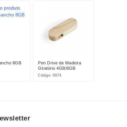
Gancho 8GB
Pen Drive de Madeira
Pen Drive C
Giratório 4GB/8GB
Código: 0074
Código: 0075
ewsletter