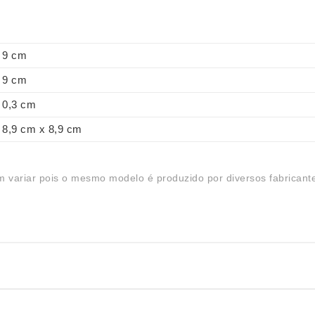
9 cm
9 cm
0,3 cm
8,9 cm x 8,9 cm
 variar pois o mesmo modelo é produzido por diversos fabricant