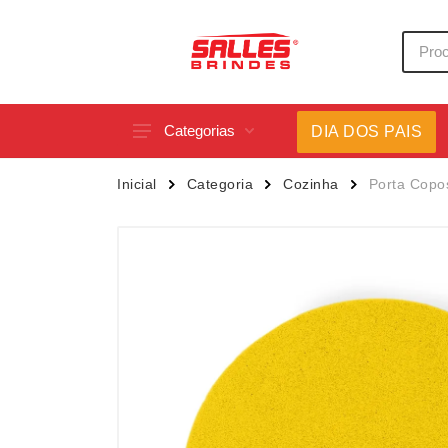
Categorias
DIA DOS PAIS
Acessórios p/ Celular
Caneca
Inicial
Categoria
Cozinha
Porta Copo
Acessórios para Carros
Canetas
Bar e Bebidas
Carrega
Blocos e Cadernetas
Casa
Bolsas Térmicas
Chapéu
Bonés
Chaveir
Brinquedos
Conjunt
Caixas de Som
Cooler