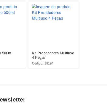
o 500ml
Kit Prendedores Multiuso
Kit Queijo 3
4 Peças
Código: 19194
Código: 15087
ewsletter