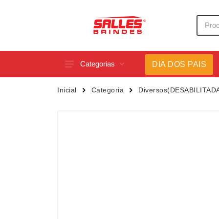
Categorias
DIA DOS PAIS
Acessórios p/ Celular
Caneca
Inicial
Categoria
Diversos(DESABILITAD
Acessórios para Carros
Canetas
Bar e Bebidas
Carrega
Blocos e Cadernetas
Casa
Bolsas Térmicas
Chapéu
Bonés
Chaveir
Brinquedos
Conjunt
Caixas de Som
Cooler