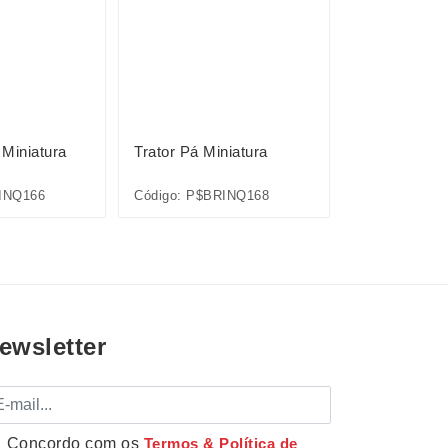
Miniatura
Trator Pá Miniatura
Guindaste Mi
INQ166
Código: P$BRINQ168
Código: P$BR
ewsletter
mail
Concordo com os
Termos & Política de