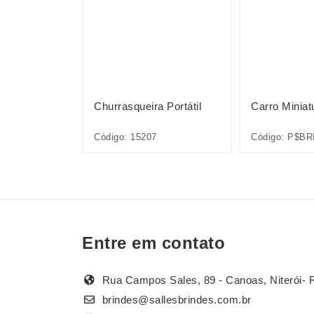
niatura
Churrasqueira Portátil
Carro Miniat
INQ160-MIS
Código: 15207
Código: P$BR
Entre em contato
Rua Campos Sales, 89 - Canoas, Niterói- 
brindes@sallesbrindes.com.br