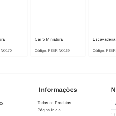
ura
Carro Miniatura
Escavadeira 
INQ170
Código: P$BRINQ169
Código: P$BR
Informações
N
Todos os Produtos
E-
RS
Página Inicial