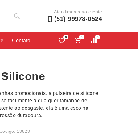
Atendimento ao cliente
(51) 99978-0524
0
0
0
re
Contato
Lápis e Lapiseiras
Nécessa
as
Leques
Pastas
 Silicone
Ouvido
Linha Ecológica
Pen Dri
uva
Linha Feminina
Petisqu
nhas promocionais, a pulseira de silicone
 e Telefonia
Linha Masculina
Pets
do-se facilmente a qualquer tamanho de
sco
Malas Mochilas Bolsas
Plaquin
stente ao desgaste, ela é uma escolha
Microfones
Porta C
pressão duradoura.
e Luminárias
Moda e Estilo
Porta Re
Código: 18828