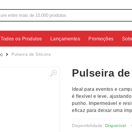
Todos os Produtos
Lançamentos
Promoções
Sob
s
Copos
Estojos
A)
Pulseira de Silicone
Cozinha
Ferrament
Pulseira de
dores
Cuidados Pessoais
Fones de 
Escritório
Guarda-Ch
Ideal para eventos e campa
s
Espelhos
Informática
é flexível e leve, ajustan
os
Esporte
Kit Churra
punho. Impermeável e resi
os Executivos
Esporte e Jogos
Kit Queijo
eficaz para deixar uma im
Esteiras
Lanternas 
Disponibilidade:
Disponível