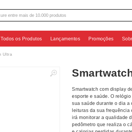
Todos os Produtos
Lançamentos
Promoções
Sob
s
Copos
Estojos
 Ultra
Cozinha
Ferrament
Smartwatch
dores
Cuidados Pessoais
Fones de 
Escritório
Guarda-Ch
Smartwatch com display d
s
Espelhos
Informática
esporte e saúde. O relógio 
os
Esporte
Kit Churra
sua saúde durante o dia a d
os Executivos
Esporte e Jogos
Kit Queijo
leituras da sua frequência 
irá monitorar a qualidade 
Esteiras
Lanternas 
pedômetro que realiza o c
e calorias perdidas durant