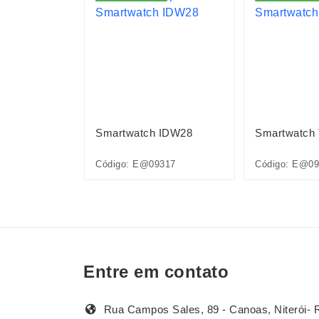
al
Smartwatch IDW28
Smartwatch
Código: E@09317
Código: E@09
Entre em contato
Rua Campos Sales, 89 - Canoas, Niterói- 