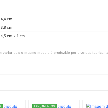
4,4 cm
3,8 cm
4,5 cm x 1 cm
 variar pois o mesmo modelo é produzido por diversos fabricant
S
LANÇAMENTOS