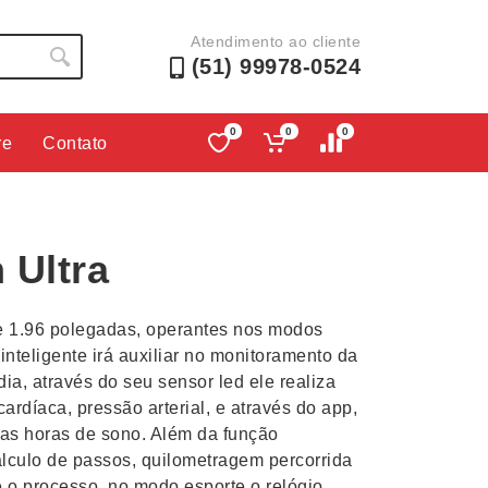
Atendimento ao cliente
(51) 99978-0524
0
0
0
re
Contato
Lápis e Lapiseiras
Nécessa
as
Leques
Pastas
 Ultra
Ouvido
Linha Ecológica
Pen Dri
uva
Linha Feminina
Petisqu
e 1.96 polegadas, operantes nos modos
 e Telefonia
Linha Masculina
Pets
inteligente irá auxiliar no monitoramento da
sco
Malas Mochilas Bolsas
Plaquin
ia, através do seu sensor led ele realiza
Microfones
Porta C
cardíaca, pressão arterial, e através do app,
das horas de sono. Além da função
e Luminárias
Moda e Estilo
Porta Re
álculo de passos, quilometragem percorrida
e o processo, no modo esporte o relógio