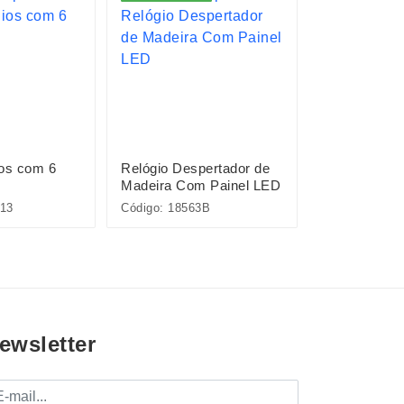
ios com 6
Relógio Despertador de
Relógio Des
Madeira Com Painel LED
113
Código: 18563B
Código: 18943
ewsletter
mail