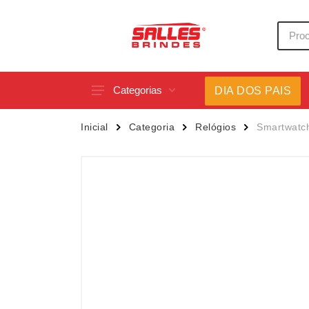
Categorias
DIA DOS PAIS
Acessórios p/ Celular
Caneca
Inicial
Categoria
Relógios
Smartwatch
Acessórios para Carros
Canetas
Bar e Bebidas
Carrega
Blocos e Cadernetas
Casa
Bolsas Térmicas
Chapéu
Bonés
Chaveir
Brinquedos
Conjunt
Caixas de Som
Cooler