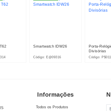
 T62
Smartwatch IDW26
Porta-Relóg
Divisórias
314
Código: E@09316
Código: P$01
Informações
N
Todos os Produtos
E-
RS