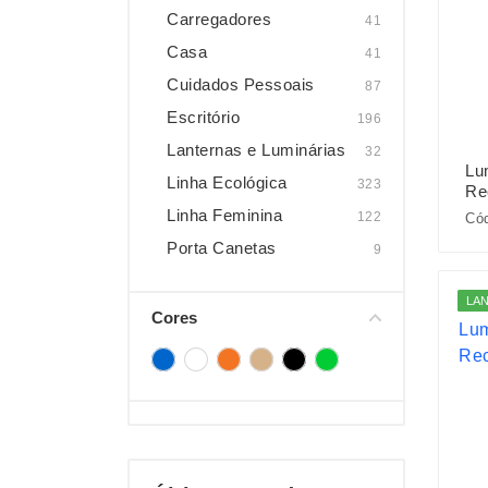
Carregadores
41
Casa
41
Cuidados Pessoais
87
Escritório
196
Lanternas e Luminárias
32
Lum
Linha Ecológica
323
Re
Linha Feminina
122
Có
Porta Canetas
9
LA
Cores