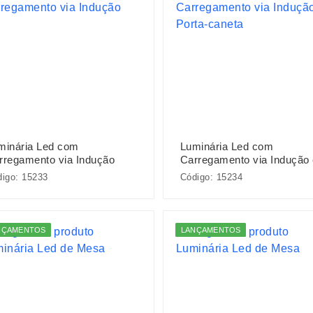
minária Led com
Luminária Led com
rregamento via Indução
Carregamento via Indução
Porta-caneta
igo: 15233
Código: 15234
NÇAMENTOS
LANÇAMENTOS