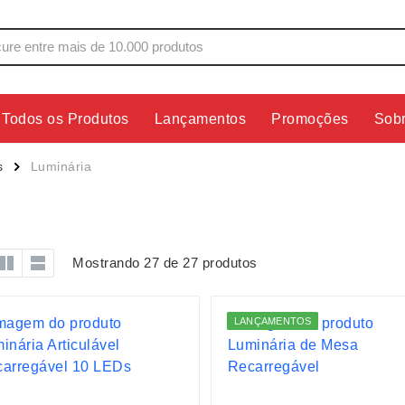
Todos os Produtos
Lançamentos
Promoções
Sob
s
Copos
Estojos
s
Luminária
Cozinha
Ferrament
dores
Cuidados Pessoais
Fones de 
Escritório
Guarda-Ch
Mostrando 27 de 27 produtos
s
Espelhos
Informática
os
Esporte
Kit Churra
LANÇAMENTOS
os Executivos
Esporte e Jogos
Kit Queijo
Esteiras
Lanternas 