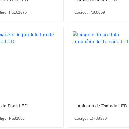
digo: P$101075
Código: P$80059
o de Fada LED
Luminária de Tomada LED
digo: P$81085
Código: E@08350