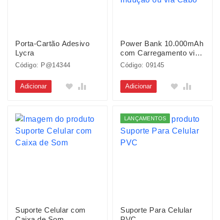
Porta-Cartão Adesivo
Power Bank 10.000mAh
Lycra
com Carregamento via
Indução ou via Cabo
Código: P@14344
Código: 09145
Adicionar
Adicionar
LANÇAMENTOS
Suporte Celular com
Suporte Para Celular
Caixa de Som
PVC