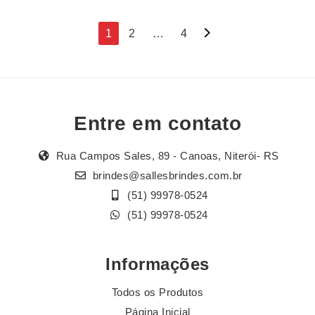
Navegação
1
2
…
4
por
posts
Entre em contato
Rua Campos Sales, 89 - Canoas, Niterói- RS
brindes@sallesbrindes.com.br
(51) 99978-0524
(51) 99978-0524
Informações
Todos os Produtos
Página Inicial