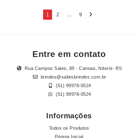
Navegação
1
2
…
9
por
posts
Entre em contato
Rua Campos Sales, 89 - Canoas, Niterói- RS
brindes@sallesbrindes.com.br
(51) 99978-0524
(51) 99978-0524
Informações
Todos os Produtos
Página Inicial