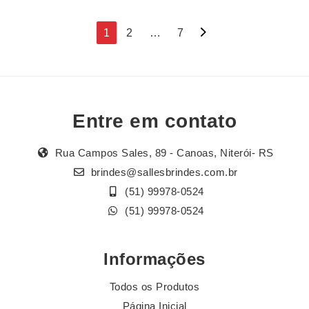
Navegação
1
2
…
7
por
posts
Entre em contato
Rua Campos Sales, 89 - Canoas, Niterói- RS
brindes@sallesbrindes.com.br
(51) 99978-0524
(51) 99978-0524
Informações
Todos os Produtos
Página Inicial