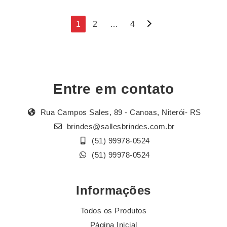
Navegação
1
2
…
4
por
posts
Entre em contato
Rua Campos Sales, 89 - Canoas, Niterói- RS
brindes@sallesbrindes.com.br
(51) 99978-0524
(51) 99978-0524
Informações
Todos os Produtos
Página Inicial