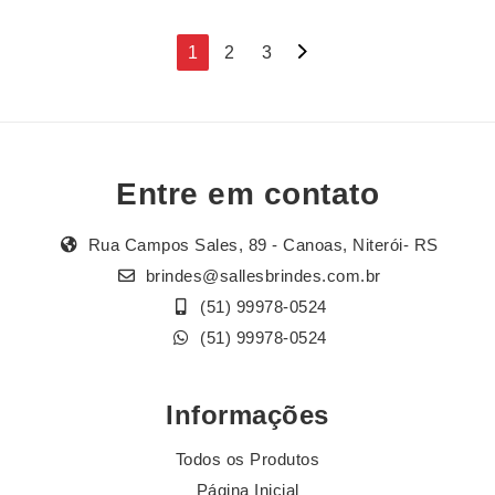
Navegação
1
2
3
por
posts
Entre em contato
Rua Campos Sales, 89 - Canoas, Niterói- RS
brindes@sallesbrindes.com.br
(51) 99978-0524
(51) 99978-0524
Informações
Todos os Produtos
Página Inicial