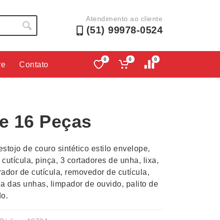
Atendimento ao cliente
(51) 99978-0524
0
0
0
re
Contato
Lápis e Lapiseiras
Nécessa
as
Leques
Pastas
re 16 Peças
Ouvido
Linha Ecológica
Pen Dri
uva
Linha Feminina
Petisqu
stojo de couro sintético estilo envelope,
 e Telefonia
Linha Masculina
Pets
 cutícula, pinça, 3 cortadores de unha, lixa,
sco
Malas Mochilas Bolsas
Plaquin
rador de cutícula, removedor de cutícula,
Microfones
Porta C
a das unhas, limpador de ouvido, palito de
do.
e Luminárias
Moda e Estilo
Porta Re