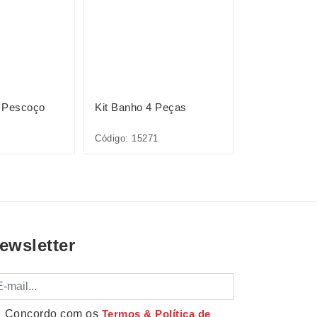
 Pescoço
Kit Banho 4 Peças
Escova Tipo
Código: 15271
Código: P@15
ewsletter
mail
Concordo com os
Termos & Política de