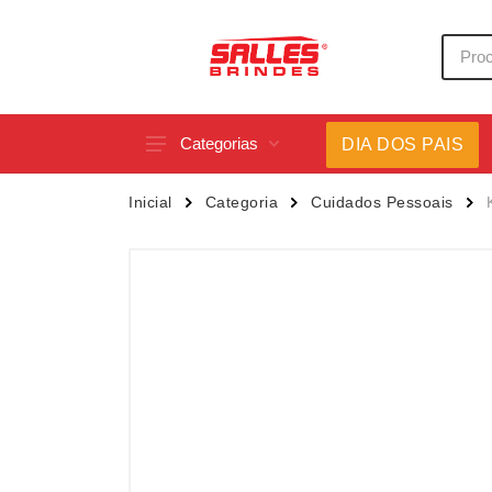
Categorias
DIA DOS PAIS
Acessórios p/ Celular
Caneca
Inicial
Categoria
Cuidados Pessoais
Acessórios para Carros
Canetas
Bar e Bebidas
Carrega
Blocos e Cadernetas
Casa
Bolsas Térmicas
Chapéu
Bonés
Chaveir
Brinquedos
Conjunt
Caixas de Som
Cooler