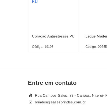
ica
Coração Antiestresse PU
Leque Madei
002
Código: 19198
Código: 09255
Entre em contato
Rua Campos Sales, 89 - Canoas, Niterói- 
brindes@sallesbrindes.com.br