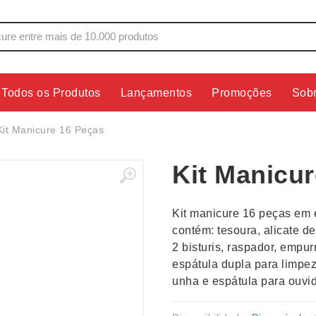
Todos os Produtos
Lançamentos
Promoções
Sob
s
Copos
Estojos
Kit Manicure 16 Peças
Cozinha
Ferrament
Kit Manicu
dores
Cuidados Pessoais
Fones de 
Escritório
Guarda-Ch
Kit manicure 16 peças em e
s
Espelhos
Informática
contém: tesoura, alicate de
os
Esporte
Kit Churra
2 bisturis, raspador, empur
os Executivos
Esporte e Jogos
Kit Queijo
espátula dupla para limpez
unha e espátula para ouvi
Esteiras
Lanternas 