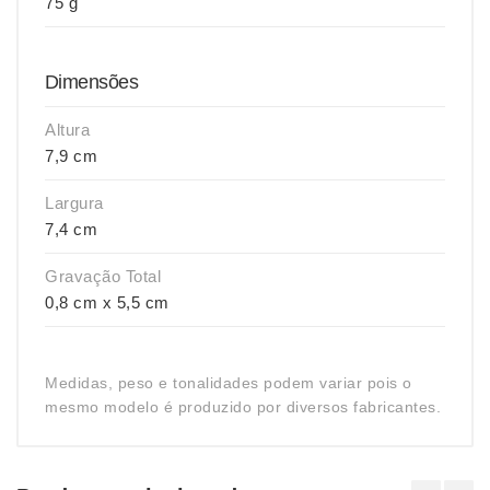
75 g
Dimensões
Altura
7,9 cm
Largura
7,4 cm
Gravação Total
0,8 cm x 5,5 cm
Medidas, peso e tonalidades podem variar pois o
mesmo modelo é produzido por diversos fabricantes.