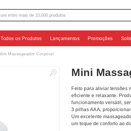
Todos os Produtos
Lançamentos
Promoções
Sob
s
Copos
Estojos
Mini Massageador Corporal
Cozinha
Ferrament
Mini Massa
dores
Cuidados Pessoais
Fones de 
Escritório
Guarda-Ch
Feito para aliviar tensõe
s
Espelhos
Informática
eficiente e relaxante. Prod
os
Esporte
Kit Churra
funcionamento versátil, se
os Executivos
Esporte e Jogos
Kit Queijo
3 pilhas AAA, proporcionan
Um excelente massageador 
Esteiras
Lanternas 
um toque de conforto ao di