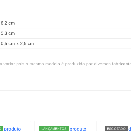
8,2 cm
9,3 cm
0,5 cm x 2,5 cm
 variar pois o mesmo modelo é produzido por diversos fabricant
S
LANÇAMENTOS
ESGOTADO