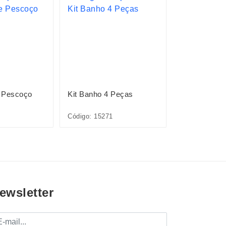
 Pescoço
Kit Banho 4 Peças
Escova Tipo
Código: 15271
Código: P@15
ewsletter
mail