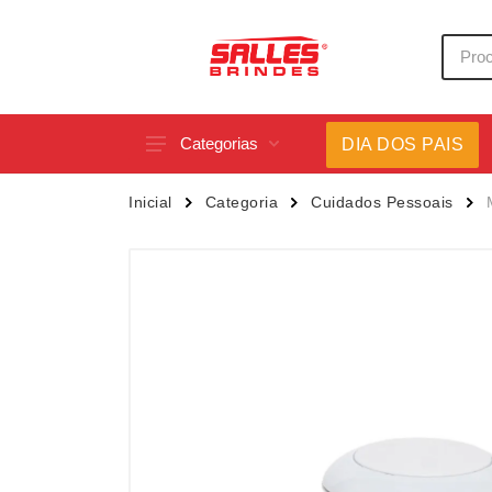
Categorias
DIA DOS PAIS
Acessórios p/ Celular
Caneca
Inicial
Categoria
Cuidados Pessoais
Acessórios para Carros
Canetas
Bar e Bebidas
Carrega
Blocos e Cadernetas
Casa
Bolsas Térmicas
Chapéu
Bonés
Chaveir
Brinquedos
Conjunt
Caixas de Som
Cooler