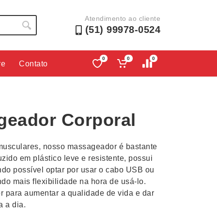
Atendimento ao cliente
(51) 99978-0524
0
0
0
re
Contato
Lápis e Lapiseiras
Nécessa
as
Leques
Pastas
geador Corporal
Ouvido
Linha Ecológica
Pen Dri
uva
Linha Feminina
Petisqu
s musculares, nosso massageador é bastante
 e Telefonia
Linha Masculina
Pets
uzido em plástico leve e resistente, possui
sco
Malas Mochilas Bolsas
Plaquin
ndo possível optar por usar o cabo USB ou
Microfones
Porta C
do mais flexibilidade na hora de usá-lo.
para aumentar a qualidade de vida e dar
e Luminárias
Moda e Estilo
Porta Re
a a dia.