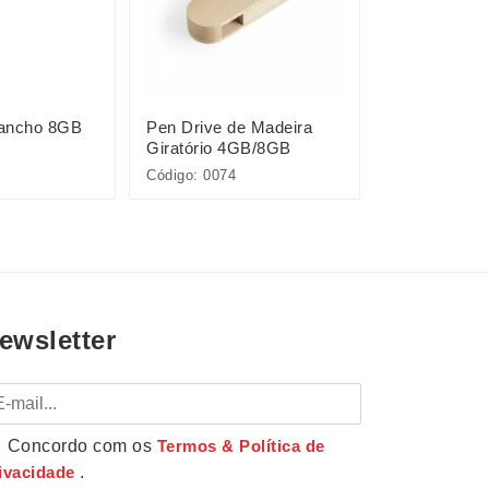
Gancho 8GB
Pen Drive de Madeira
Pen Drive C
Giratório 4GB/8GB
Código: 0074
Código: 0075
ewsletter
mail
Concordo com os
Termos & Política de
ivacidade
.