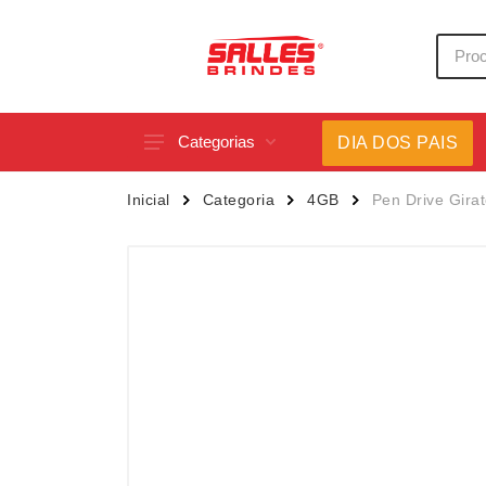
Categorias
DIA DOS PAIS
Acessórios p/ Celular
Caneca
Inicial
Categoria
4GB
Pen Drive Gira
Acessórios para Carros
Canetas
Bar e Bebidas
Carrega
Blocos e Cadernetas
Casa
Bolsas Térmicas
Chapéu
Bonés
Chaveir
Brinquedos
Conjunt
Caixas de Som
Cooler