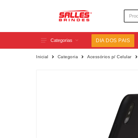
Categorias
DIA DOS PAIS
Acessórios p/ Celular
Caneca
Inicial
Categoria
Acessórios p/ Celular
Acessórios para Carros
Canetas
Bar e Bebidas
Carrega
Blocos e Cadernetas
Casa
Bolsas Térmicas
Chapéu
Bonés
Chaveir
Brinquedos
Conjunt
Caixas de Som
Cooler