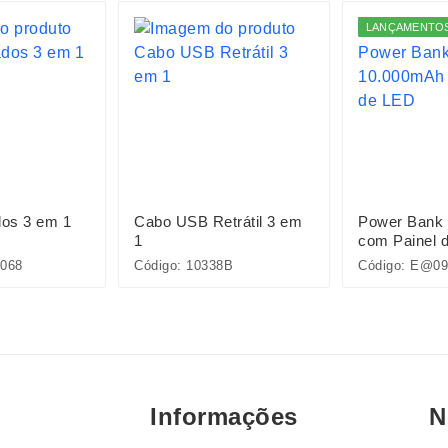
LANÇAMENTO
os 3 em 1
Cabo USB Retrátil 3 em
Power Bank
1
com Painel 
068
Código: 10338B
Código: E@09
Informações
N