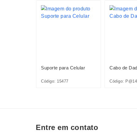
S
 10.000mAh
Suporte para Celular
Cabo de Dad
mento via
Código: 15477
Código: P@14
Entre em contato