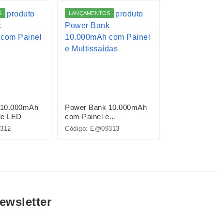
S
LANÇAMENTOS
LANÇAMENTO
 10.000mAh
Power Bank 10.000mAh
Suporte Celu
de LED
com Painel e
Multissaídas
312
Código: E@09313
Código: 09274
ewsletter