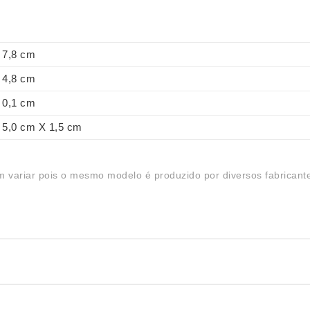
7,8 cm
4,8 cm
0,1 cm
5,0 cm X 1,5 cm
 variar pois o mesmo modelo é produzido por diversos fabricant