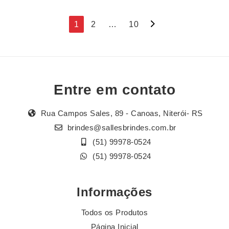
Navegação
1
2
…
10
por
posts
Entre em contato
Rua Campos Sales, 89 - Canoas, Niterói- RS
brindes@sallesbrindes.com.br
(51) 99978-0524
(51) 99978-0524
Informações
Todos os Produtos
Página Inicial