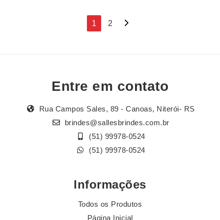
Navegação
1
2
por
posts
Entre em contato
Rua Campos Sales, 89 - Canoas, Niterói- RS
brindes@sallesbrindes.com.br
(51) 99978-0524
(51) 99978-0524
Informações
Todos os Produtos
Página Inicial